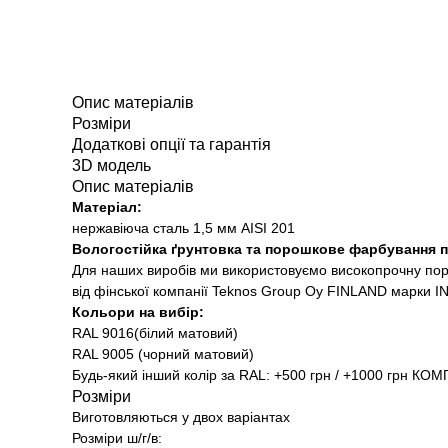
Опис матеріалів
Розміри
Додаткові опції та гарантія
3D модель
Опис матеріалів
Матеріал:
нержавіюча сталь 1,5 мм AISI 201
Вологостійка ґрунтовка та порошкове фарбування п
Для наших виробів ми використовуємо високопрочну по
від фінської компанії Teknos Group Oy FINLAND марки 
Кольори на вибір:
RAL 9016(білий матовий)
RAL 9005 (чорний матовий)
Будь-який інший колір за RAL: +500 грн / +1000 грн КО
Розміри
Виготовляються у двох варіантах
Розміри ш/г/в: