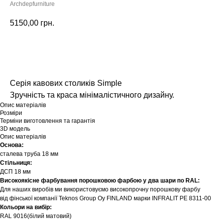
Archdepfurniture
5150,00
грн.
Додати у кошик
Серія кавових столиків Simple
Зручність та краса мінімалістичного дизайну.
Опис матеріалів
Розміри
Терміни виготовлення та гарантія
3D модель
Опис матеріалів
Основа:
сталева труба 18 мм
Стільниця:
ДСП 18 мм
Високоякісне фарбування порошковою фарбою у два шари по RAL:
Для наших виробів ми використовуємо високопрочну порошкову фарбу
від фінської компанії Teknos Group Oy FINLAND марки INFRALIT PE 8311-00
Кольори на вибір:
RAL 9016(білий матовий)