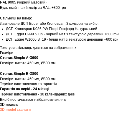
RAL 9005 (чорний матовий)
Будь-який інший колір за RAL: +800 грн
Стільниці на вибір:
Ламіноване ДСП Egger або Kronospan, 3 кольори на вибір:
ДСП Kronospan K086 PW Гікорі Рокфорд Натуральний
ДСП Egger U999 ST19 - чорний мат з текстурою деревини +600 грн
ДСП Egger W1000 ST19 - білий мат з текстурою деревини +600 грн
Текстури стільниць дивиться на зображеннях
Розміри
Столик Simple А Ø600
Розміри: висота 450 мм, Ø600 мм
Столик Simple В Ø800
Розміри: висота 450 мм, Ø800 мм
Терміни виготовлення та гарантія
Гарантія на виріб - 24 місяці
Терміни виготовлення - 30 календарних днів
Виріб постачається у зібраному вигляді
3D модель
3D model скачати